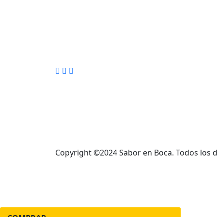
Calle Barrionuevo 17, 1º A
– Aranda de Duero
649 982 891
info@saborenboca.com
Copyright ©2024 Sabor en Boca. Todos los 
Preasado
Lechazo Castellano
Te lo vas a perder!