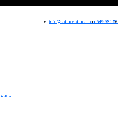
info@saborenboca.com
649 982 89