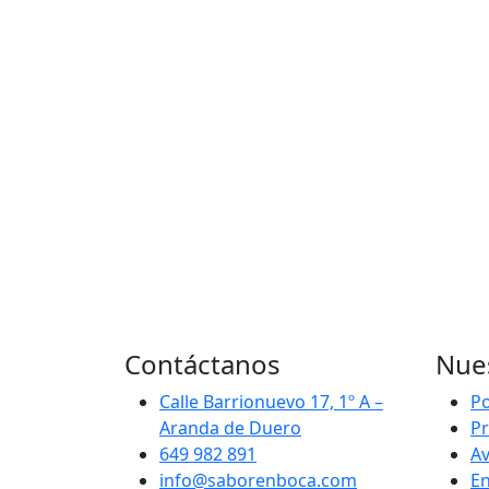
Contáctanos
Nues
Calle Barrionuevo 17, 1º A –
Po
Aranda de Duero
Pr
649 982 891
Av
info@saborenboca.com
En