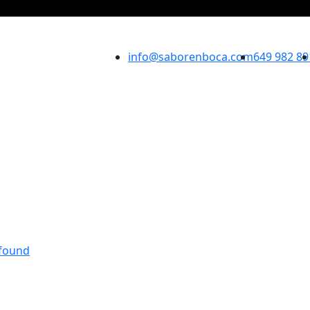
info@saborenboca.com
649 982 89